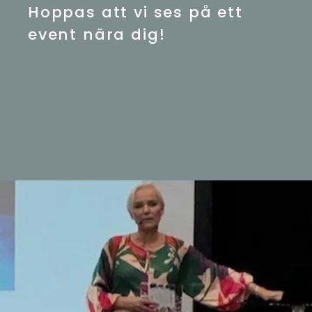
Hoppas att vi ses på ett
event nära dig!